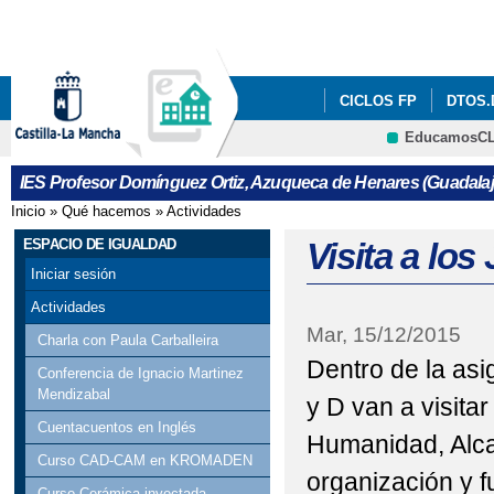
Pa
co
pri
CICLOS FP
DTOS.
EducamosC
SECCIÓN ESO FRANC
CRFP
IES Profesor Domínguez Ortiz, Azuqueca de Henares (Guadalaj
ESPACIO DE IGUALD
Inicio
»
Qué hacemos
»
Actividades
Se encuentra usted aquí
REVISTA VOZ DE TINT
ESPACIO DE IGUALDAD
Visita a lo
Iniciar sesión
VOTA NUESTRO CORT
Actividades
Mar, 15/12/2015
INFORMACION ADMIS
Charla con Paula Carballeira
Dentro de la asi
Conferencia de Ignacio Martinez
ERASMUS DAYS 2023/
Mendizabal
y D van a visita
Cuentacuentos en Inglés
PROGRAMACIÓN DIGIT
Humanidad, Alcal
Curso CAD-CAM en KROMADEN
VISITA VIRTUAL AUL
organización y f
Curso Cerámica inyectada