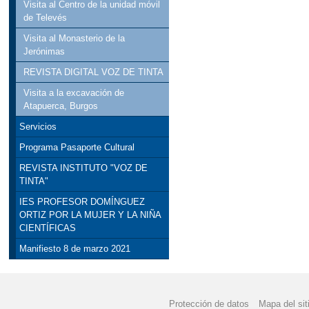
Visita al Centro de la unidad móvil
de Televés
Visita al Monasterio de la
Jerónimas
REVISTA DIGITAL VOZ DE TINTA
Visita a la excavación de
Atapuerca, Burgos
Servicios
Programa Pasaporte Cultural
REVISTA INSTITUTO "VOZ DE
TINTA"
IES PROFESOR DOMÍNGUEZ
ORTIZ POR LA MUJER Y LA NIÑA
CIENTÍFICAS
Manifiesto 8 de marzo 2021
Protección de datos
Mapa del sit