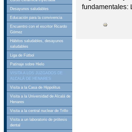
fundamentales: L
DOCUMENTOS PROGRA
Desayunos saludables
Educación para la convivencia
TÍTULOS DE BACHILL
Encuentro con el escritor Ricardo
Gómez
APROBADO EL BORRAD
Hábitos saludables, desayunos
BLOG DEL EQUIPO D
saludables
Liga de Fútbol
CIENCIA CON FUNDA
Patinaje sobre Hielo
FORMACIÓN PROFESI
VISITA A LOS JUZGADOS DE
ALCALÁ DE HENARES
MATRICULA 22-23 FP
Visita a la Casa de Hippolitus
PROGRAMACIÓN GENE
Visita a la Universidad de Alcalá de
Henares
Visita a la central nuclear de Trillo
Visita a un laboratorio de prótesis
dental