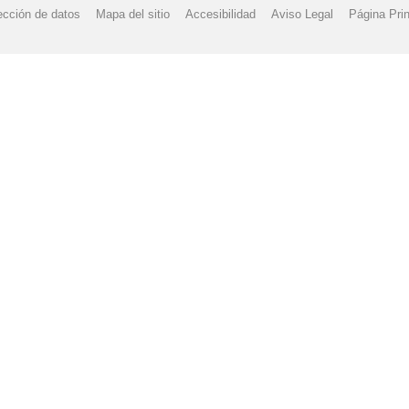
ección de datos
Mapa del sitio
Accesibilidad
Aviso Legal
Página Prin
FUNDAMENTO
EL FONDO SOCIAL EUROPEO INVIERTE EN TU FUTU
N BACHILLERATO
MATRICULA 22-23 FP PRESENCIAL
PLAN DE 
 GENERAL ANUAL 2021/22