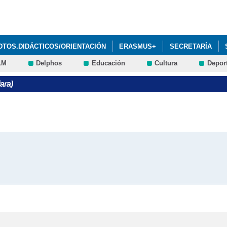
Pasar al
contenido
principal
DTOS.DIDÁCTICOS/ORIENTACIÓN
ERASMUS+
SECRETARÍA
LM
Delphos
Educación
Cultura
Depor
CO PROF. DOMÍNGUEZ ORTIZ
ESPACIO DE IGUALDAD
CONECTA
ara)
E TINTA 2019
VOTA NUESTRO CORTOMETRAJE EN EL CONCURSO 
 CORTOMETRAJE EN EL CONCURSO ECOVIDRIO
ADMISIÓN ALUMNADO SOBRE SECCION DE FRANCÉS ESO Y BACHILL
TRO CENTRO
PROGRAMACIÓN DIGITAL DE CENTRO PDC 25/26
L AULA MUSEO
DOCUMENTOS PROGRAMÁTICOS 2023/24 IES PRO
CHILLERATO Y CICLOS DE FORMACIÓN PROFESIONAL CURSO 20/21
ORRADOR DEL PLAN DIGITAL DE CENTRO 2024-25
BLOG DEL EQU