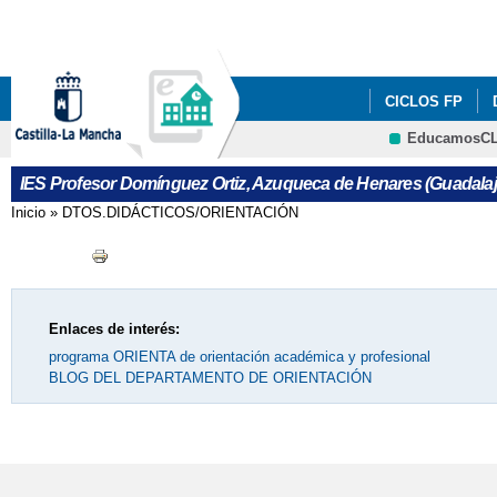
CICLOS FP
EducamosC
INST. HISTÓRI
IES Profesor Domínguez Ortiz, Azuqueca de Henares (Guadalaj
REVISTA VOZ D
Inicio
»
DTOS.DIDÁCTICOS/ORIENTACIÓN
Se encuentra usted aquí
VOTA NUESTRO
INFORMACION 
Enlaces de interés:
CONOCE NUES
programa ORIENTA de orientación académica y profesional
BLOG DEL DEPARTAMENTO DE ORIENTACIÓN
VISITA VIRTUA
TÍTULOS DE BA
APROBADO EL B