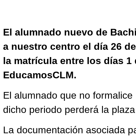
DOCUMENTOS PROGRA
TÍTULOS DE BACHILL
El alumnado nuevo de Bachi
APROBADO EL BORRAD
a nuestro centro el día 26 de
BLOG DEL EQUIPO D
la matrícula entre los días 1 
CIENCIA CON FUNDA
EducamosCLM.
FORMACIÓN PROFESI
MATRICULA 22-23 FP
El alumnado que no formalice
PROGRAMACIÓN GENE
dicho periodo perderá la plaza
La documentación asociada par