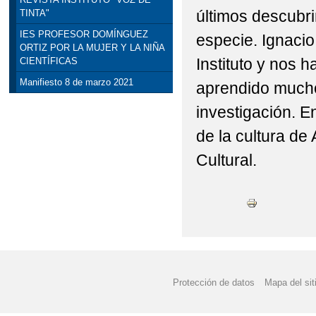
últimos descubri
TINTA"
DOCUMENTOS PROGRA
IES PROFESOR DOMÍNGUEZ
especie. Ignacio
ORTIZ POR LA MUJER Y LA NIÑA
TÍTULOS DE BACHILL
Instituto y nos 
CIENTÍFICAS
APROBADO EL BORRAD
Manifiesto 8 de marzo 2021
aprendido mucho 
investigación. E
BLOG DEL EQUIPO D
de la cultura d
CIENCIA CON FUNDA
Cultural.
FORMACIÓN PROFESI
MATRICULA 22-23 FP
PROGRAMACIÓN GENE
Protección de datos
Mapa del sit