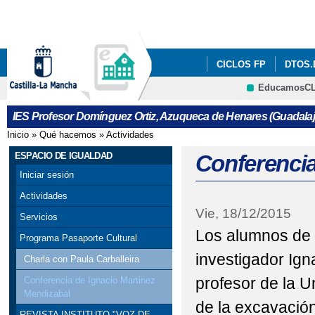
Pa
co
pri
CICLOS FP
DTOS.
EducamosC
SECCIÓN ESO FRANC
CRFP
IES Profesor Domínguez Ortiz, Azuqueca de Henares (Guadalaj
ESPACIO DE IGUALD
Inicio
»
Qué hacemos
»
Actividades
Se encuentra usted aquí
REVISTA VOZ DE TINT
ESPACIO DE IGUALDAD
Conferencia
Iniciar sesión
VOTA NUESTRO CORT
Actividades
Vie, 18/12/2015
INFORMACION ADMIS
Servicios
Los alumnos de 4
Programa Pasaporte Cultural
ERASMUS DAYS 2023/
investigador Ign
Charla con Paula Carballeira
PROGRAMACIÓN DIGIT
profesor de la U
Conferencia de Ignacio Martinez
Mendizabal
VISITA VIRTUAL AUL
de la excavación
REVISTA INSTITUTO "VOZ DE