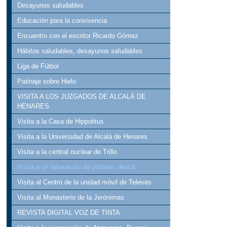
Desayunos saludables
CIENCIA CON 
Educación para la convivencia
MATRICULACIÓ
Encuentro con el escritor Ricardo Gómez
Hábitos saludables, desayunos saludables
PROGRAMACIÓN
Liga de Fútbol
Patinaje sobre Hielo
VISITA A LOS JUZGADOS DE ALCALÁ DE
HENARES
Visita a la Casa de Hippolitus
Visita a la Universidad de Alcalá de Henares
Visita a la central nuclear de Trillo
Visita a un laboratorio de prótesis dental
Visita al Centro de la unidad móvil de Televés
Visita al Monasterio de la Jerónimas
REVISTA DIGITAL VOZ DE TINTA