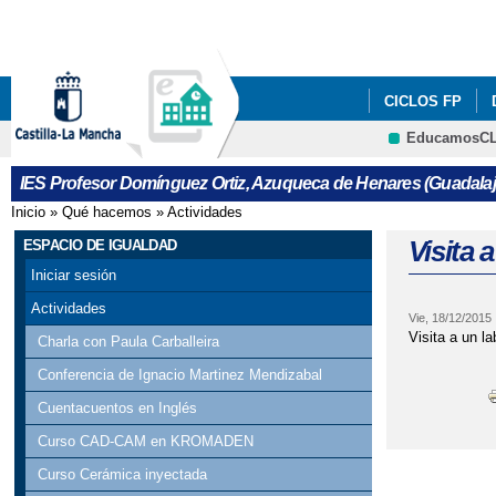
CICLOS FP
EducamosC
INST. HISTÓRI
IES Profesor Domínguez Ortiz, Azuqueca de Henares (Guadalaj
REVISTA VOZ D
Inicio
»
Qué hacemos
»
Actividades
Se encuentra usted aquí
VOTA NUESTRO
Visita 
ESPACIO DE IGUALDAD
Iniciar sesión
INFORMACION 
Actividades
Vie, 18/12/2015
CONOCE NUES
Visita a un l
Charla con Paula Carballeira
Conferencia de Ignacio Martinez Mendizabal
VISITA VIRTUA
Cuentacuentos en Inglés
TÍTULOS DE BA
Curso CAD-CAM en KROMADEN
Curso Cerámica inyectada
APROBADO EL B