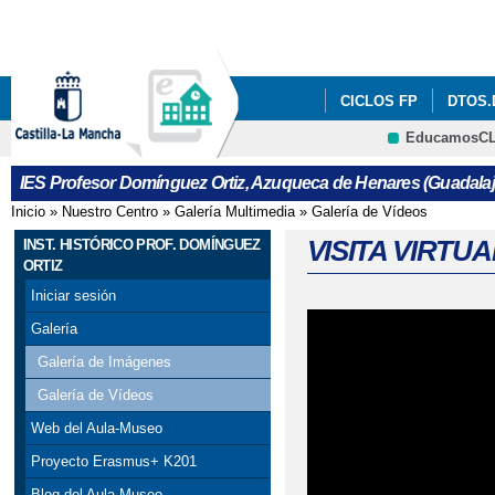
Pa
co
pri
CICLOS FP
DTOS.
EducamosC
SECCIÓN ESO FRANC
CRFP
IES Profesor Domínguez Ortiz, Azuqueca de Henares (Guadalaj
ESPACIO DE IGUALD
Inicio
»
Nuestro Centro
»
Galería Multimedia
»
Galería de Vídeos
Se encuentra usted aquí
REVISTA VOZ DE TINT
VISITA VIRTU
INST. HISTÓRICO PROF. DOMÍNGUEZ
ORTIZ
VOTA NUESTRO CORT
Iniciar sesión
Galería
INFORMACION ADMIS
Galería de Imágenes
ERASMUS DAYS 2023/
Galería de Vídeos
Web del Aula-Museo
PROGRAMACIÓN DIGIT
Proyecto Erasmus+ K201
VISITA VIRTUAL AUL
Blog del Aula-Museo