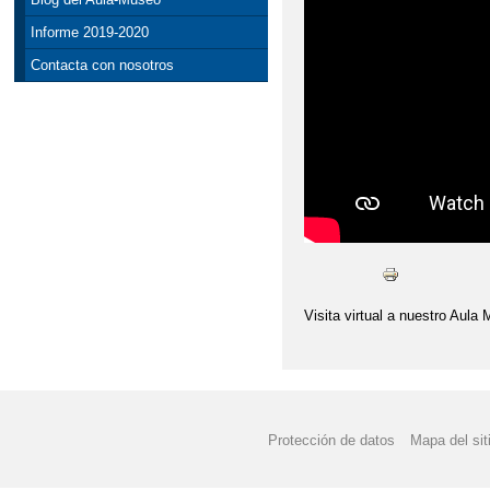
DOCUMENTOS PROGRA
Informe 2019-2020
Contacta con nosotros
TÍTULOS DE BACHILL
APROBADO EL BORRAD
BLOG DEL EQUIPO D
CIENCIA CON FUNDA
FORMACIÓN PROFESI
MATRICULA 22-23 FP
Visita virtual a nuestro Aula
PROGRAMACIÓN GENE
Protección de datos
Mapa del sit