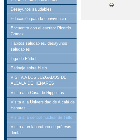
DOCUMENTOS PROGRA
Desayunos saludables
Educación para la convivencia
TÍTULOS DE BACHILL
Encuentro con el escritor Ricardo
Gómez
APROBADO EL BORRAD
Hábitos saludables, desayunos
BLOG DEL EQUIPO D
saludables
Liga de Fútbol
CIENCIA CON FUNDA
Patinaje sobre Hielo
FORMACIÓN PROFESI
VISITA A LOS JUZGADOS DE
ALCALÁ DE HENARES
MATRICULA 22-23 FP
Visita a la Casa de Hippolitus
PROGRAMACIÓN GENE
Visita a la Universidad de Alcalá de
Henares
Visita a la central nuclear de Trillo
Visita a un laboratorio de prótesis
dental