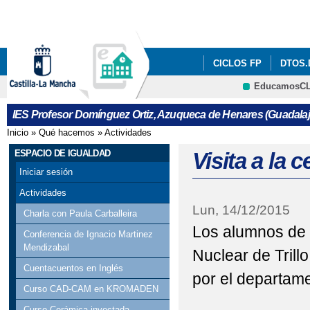
Pa
co
pri
CICLOS FP
DTOS.
EducamosC
SECCIÓN ESO FRANC
CRFP
IES Profesor Domínguez Ortiz, Azuqueca de Henares (Guadalaj
ESPACIO DE IGUALD
Inicio
»
Qué hacemos
»
Actividades
Se encuentra usted aquí
REVISTA VOZ DE TINT
ESPACIO DE IGUALDAD
Visita a la c
Iniciar sesión
VOTA NUESTRO CORT
Actividades
Lun, 14/12/2015
INFORMACION ADMIS
Charla con Paula Carballeira
Los alumnos de 1º
Conferencia de Ignacio Martinez
ERASMUS DAYS 2023/
Mendizabal
Nuclear de Trill
Cuentacuentos en Inglés
PROGRAMACIÓN DIGIT
por el departam
Curso CAD-CAM en KROMADEN
VISITA VIRTUAL AUL
Curso Cerámica inyectada