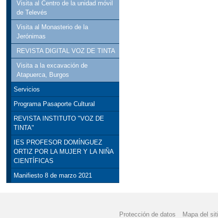
Visita al Centro de la unidad móvil
de Televés
Visita al Monasterio de la
Jerónimas
REVISTA DIGITAL VOZ DE TINTA
Visita a la excavación de
Atapuerca, Burgos
Servicios
Programa Pasaporte Cultural
REVISTA INSTITUTO "VOZ DE
TINTA"
IES PROFESOR DOMÍNGUEZ
ORTIZ POR LA MUJER Y LA NIÑA
CIENTÍFICAS
Manifiesto 8 de marzo 2021
Protección de datos
Mapa del sit