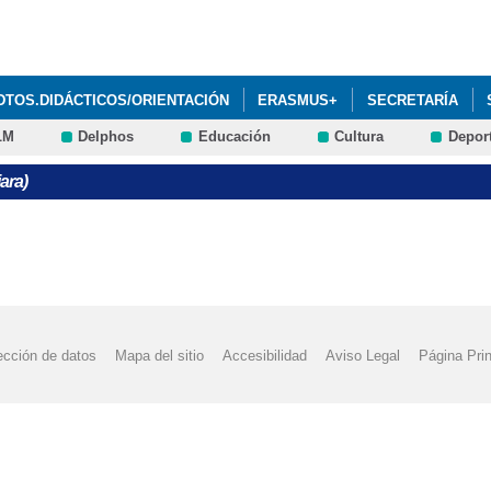
Pasar al
contenido
principal
DTOS.DIDÁCTICOS/ORIENTACIÓN
ERASMUS+
SECRETARÍA
LM
Delphos
Educación
Cultura
Depor
CO PROF. DOMÍNGUEZ ORTIZ
ESPACIO DE IGUALDAD
CONECTA
ara)
E TINTA 2019
VOTA NUESTRO CORTOMETRAJE EN EL CONCURSO 
 CORTOMETRAJE EN EL CONCURSO ECOVIDRIO
ADMISIÓN ALUMNADO SOBRE SECCION DE FRANCÉS ESO Y BACHILL
TRO CENTRO
PROGRAMACIÓN DIGITAL DE CENTRO PDC 25/26
ección de datos
Mapa del sitio
Accesibilidad
Aviso Legal
Página Prin
L AULA MUSEO
DOCUMENTOS PROGRAMÁTICOS 2023/24 IES PRO
CHILLERATO Y CICLOS DE FORMACIÓN PROFESIONAL CURSO 20/21
ORRADOR DEL PLAN DIGITAL DE CENTRO 2024-25
BLOG DEL EQU